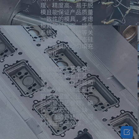
理、精度高、易于脱
模且能保证产品质量
一致性的模具，考虑
模具的分型面、排气
系统、冷却系统等关
键因素，确保液态硅
胶在模具内均匀填充
和固化。
最佳成型工艺条件
：
自主研发粘合工艺
室，通过反复试验和
数据分析，确定最佳
的成型温度、压力、
时间等工艺参数，确
保产品无气泡、缺
胶、飞边等缺陷，同
时保证生产效率。
