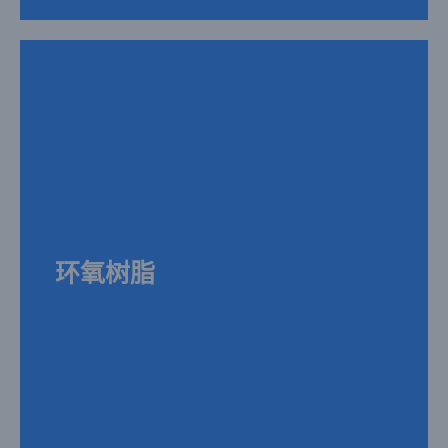
具有优异的粘接性能、电绝缘性和化学稳定性，与液态硅胶结合可用于电子封装、绝
缘部件等领域，确保产品在复杂环境下的可靠性
环氧树脂