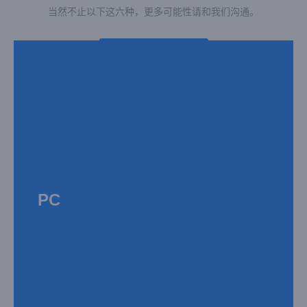
当然不止以下这六种，更多可能性请和我们沟通。
立即行动
良好的机械性能、透明度和耐热性，与液态硅胶包覆成型后，可结合 PC 的刚性和
LSR 的柔软触感、密封性，常用于电子设备外壳、医疗器械部件等
PC