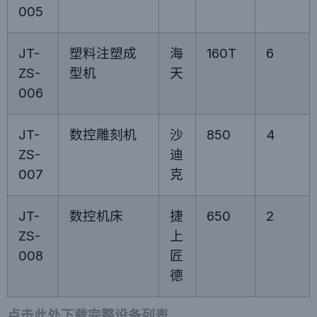
005
JT-
塑料注塑成
海
160T
6
ZS-
型机
天
006
JT-
数控雕刻机
沙
850
4
ZS-
迪
007
克
JT-
数控机床
捷
650
2
ZS-
上
008
匠
德
点击此处下载完整设备列表